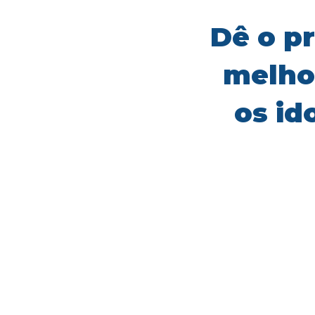
Dê o p
melho
os id