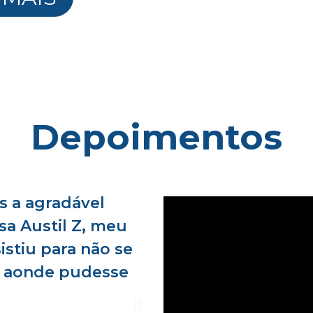
Depoimentos
s a agradável
Com 85 anos ele mora
a Austil Z, meu
antigo apartamento c
istiu para não se
de um tempo pra cá,
o aonde pudesse
e percebendo um cert
em contato com a emp