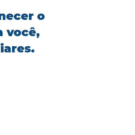
necer o
a você,
iares.