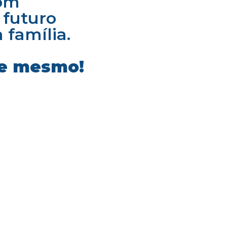
com
 futuro
 família.
je mesmo!