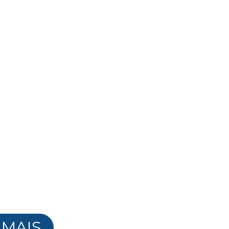
 terá todas as respostas d
precisa na palma de sua mã
 tudo online a
forto de sua
 através do
u e-mail.
 MAIS