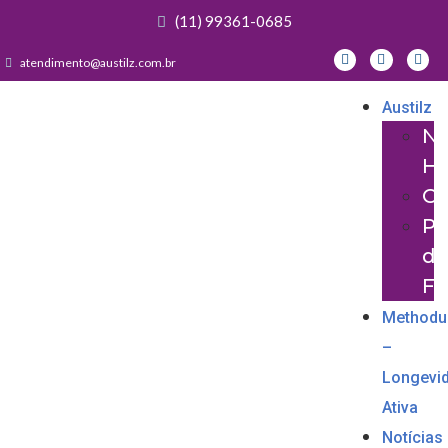
(11) 99361-0685
atendimento@austilz.com.br
Austilz
No
Hi
Ce
Pa
da
Fa
Methodu
–
Longevi
Ativa
Notícias