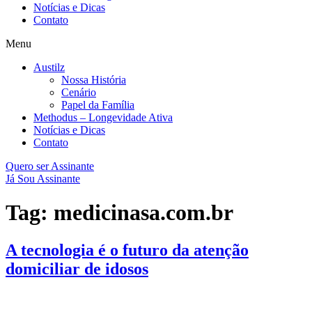
Notícias e Dicas
Contato
Menu
Austilz
Nossa História
Cenário
Papel da Família
Methodus – Longevidade Ativa
Notícias e Dicas
Contato
Quero ser Assinante
Já Sou Assinante
Tag:
medicinasa.com.br
A tecnologia é o futuro da atenção
domiciliar de idosos