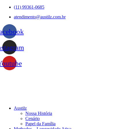
Ir
(11) 99361-0685
para
atendimento@austilz.com.br
o
conteúdo
acebook
nstagram
Youtube
Austilz
Nossa História
Cenário
Papel da Família
Methodus – Longevidade Ativa