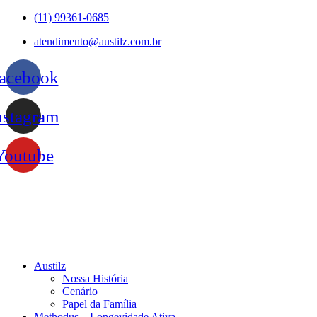
Ir
(11) 99361-0685
para
atendimento@austilz.com.br
o
conteúdo
acebook
nstagram
Youtube
Austilz
Nossa História
Cenário
Papel da Família
Methodus – Longevidade Ativa