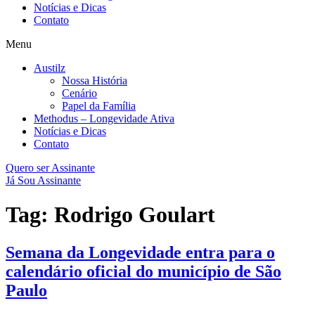
Notícias e Dicas
Contato
Menu
Austilz
Nossa História
Cenário
Papel da Família
Methodus – Longevidade Ativa
Notícias e Dicas
Contato
Quero ser Assinante
Já Sou Assinante
Tag:
Rodrigo Goulart
Semana da Longevidade entra para o
calendário oficial do município de São
Paulo