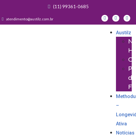
(11) 99361-0685
atendimento@austilz.com.br
Austilz
No
Hi
Ce
Pa
da
Fa
Methodu
–
Longevi
Ativa
Notícias