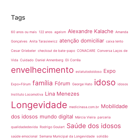
Tags
Alexandre Kalache
60 anos ou mais
122 anos
ageism
Amanda
atenção domiciliar
Gonçalves
Anita Tarasiewicz
caixa lento
Cesar Griebeler
checkout de bate-papo
CONACARE
Conversa Laços de
Vida
Cuidado
Daniel Annenberg
Eli Corrêa
envelhecimento
Expo
estatutodoidoso
idoso
família
Fórum
Expo+Fórum
George Hato
idosos
Lina Menezes
Instituto Locomotiva
Longevidade
Mobilidade
medicinasa.com.br
dos idosos
mundo digital
Márcia Vieira
parceria
Saúde dos idosos
qualidadedevida
Rodrigo Goulart
saúde emocional
Semana Municipal da Longevidade
solidão